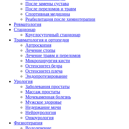
После замены сустава
После переломов и травм
Спортивная медицина
Реабилитация после химиотерапии
Ревматология
Стационар
Круглосуточный стационар
Травматология и ортопедия
Aртроскопия
Лечение стопы
Лечение травм и переломов
Микрохирургия кисти
Остеосинтез бедра
Остеосинтез плеча
Эндопротезирование
Урология
Заболевания простаты
Массаж простаты
Мочекаменная болезнь
Мужское здоровье
Недержание мочи
Нейроурология
Онкоурология
Физиотерапия
Водолечение