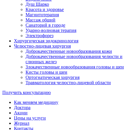
Душ Шарко
Красота и здоровье
Магнитотерапия
Массаж общий
Санаторий в городе
Ударно-волновая терапия
Электрофорез
Хирургическая эндокринология
Челюстно-лицевая хирургия
Доброкачественные новообразования кожи
Доброкачественные новообразования челюсти и
слюнных желез
Злокачественные новообразования головы и шеи
Кисты головы и шеи
Ортогнатическая хирургия
Травматология челюстно-лицевой области
Получить консультацию
Как меняем медицину
Доктора
Акции
Цены на услуги
Журнал
Контакты