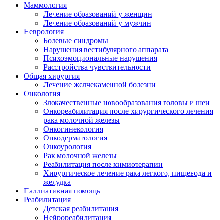
Маммология
Лечение образований у женщин
Лечение образований у мужчин
Неврология
Болевые синдромы
Нарушения вестибулярного аппарата
Психоэмоциональные нарушения
Расстройства чувствительности
Общая хирургия
Лечение желчекаменной болезни
Онкология
Злокачественные новообразования головы и шеи
Онкореабилитация после хирургического лечения
рака молочной железы
Онкогинекология
Онкодерматология
Онкоурология
Рак молочной железы
Реабилитация после химиотерапии
Хирургическое лечение рака легкого, пищевода и
желудка
Паллиативная помощь
Реабилитация
Детская реабилитация
Нейрореабилитация