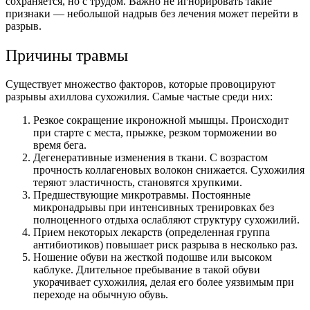
сохраняется, но с трудом. Важно не игнорировать такие
признаки — небольшой надрыв без лечения может перейти в
разрыв.
Причины травмы
Существует множество факторов, которые провоцируют
разрывы ахиллова сухожилия. Самые частые среди них:
Резкое сокращение икроножной мышцы. Происходит
при старте с места, прыжке, резком торможении во
время бега.
Дегенеративные изменения в ткани. С возрастом
прочность коллагеновых волокон снижается. Сухожилия
теряют эластичность, становятся хрупкими.
Предшествующие микротравмы. Постоянные
микронадрывы при интенсивных тренировках без
полноценного отдыха ослабляют структуру сухожилий.
Прием некоторых лекарств (определенная группа
антибиотиков) повышает риск разрыва в несколько раз.
Ношение обуви на жесткой подошве или высоком
каблуке. Длительное пребывание в такой обуви
укорачивает сухожилия, делая его более уязвимым при
переходе на обычную обувь.