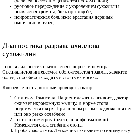
(человек постоянно цепляется носком о пол);
рубцовое перерождение с укорочением сухожилия —
появляется хромота, боль при ходьбе;
нейропатическая боль из-за врастания нервных
окончаний в рубец.
Диагностика разрыва ахиллова
сухожилия
Точная диагностика начинается с опроса и осмотра.
Специалистов интересуют обстоятельства травмы, характер
болей, способность ходить и стоять на носках.
Ключевые тесты, которые проводит доктор:
Симптом Томпсона. Пациент лежит на животе, доктор
сжимает икроножную мышцу. В норме стопа
поднимается вверх. При полном разрывах движения нет
или оно резко ослаблено.
Тест с тонометром (редко, но информативно).
Измеряется сила сгибания стопы.
Проба с молотком. Легкое постукивание по натянутому