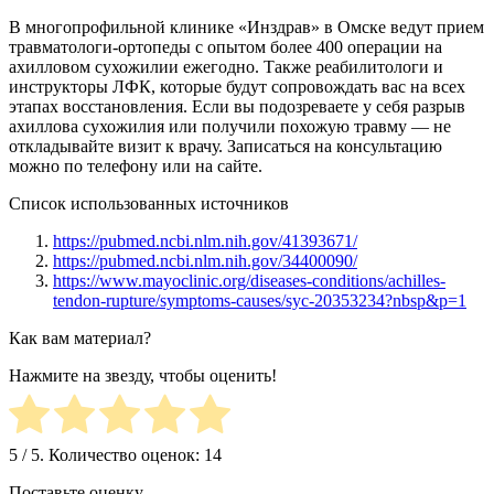
В многопрофильной клинике «Инздрав» в Омске ведут прием
травматологи-ортопеды с опытом более 400 операции на
ахилловом сухожилии ежегодно. Также реабилитологи и
инструкторы ЛФК, которые будут сопровождать вас на всех
этапах восстановления. Если вы подозреваете у себя разрыв
ахиллова сухожилия или получили похожую травму — не
откладывайте визит к врачу. Записаться на консультацию
можно по телефону или на сайте.
Список использованных источников
https://pubmed.ncbi.nlm.nih.gov/41393671/
https://pubmed.ncbi.nlm.nih.gov/34400090/
https://www.mayoclinic.org/diseases-conditions/achilles-
tendon-rupture/symptoms-causes/syc-20353234?nbsp&p=1
Как вам материал?
Нажмите на звезду, чтобы оценить!
5
/ 5. Количество оценок:
14
Поставьте оценку