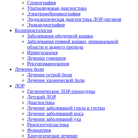
Спирография
Ультразвуковая диагностика
Электронейромиография
Эндоскопическая диагностика ЛОР-органов
Эхокардиография
Колопроктология
Заболевания ободочной кишки
Заболевания прямой кишки, перианальной
области и заднего прохода
Ирригоскопия
Лечение геморроя
Ректороманоскопия
Лечение боли
Лечение острой боли
Лечение хронической боли
ЛОР
Гигиенические ЛОР-процедуры
Детский ЛОР
Диагностика
Лечение заболеваний горла и глотки
Лечение заболеваний носа
Лечение заболеваний уха
Риносептопластика
Фониатрия
Хирургическое лечение