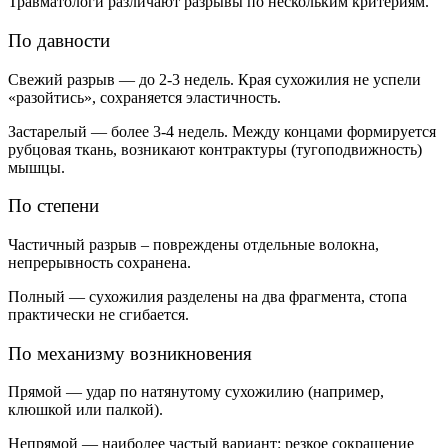
Травматологи различают разрывы по нескольким критериям.
По давности
Свежий разрыв — до 2-3 недель. Края сухожилия не успели
«разойтись», сохраняется эластичность.
Застарелый — более 3-4 недель. Между концами формируется
рубцовая ткань, возникают контрактуры (тугоподвижность)
мышцы.
По степени
Частичный разрыв – повреждены отдельные волокна,
непрерывность сохранена.
Полный — сухожилия разделены на два фрагмента, стопа
практически не сгибается.
По механизму возникновения
Прямой — удар по натянутому сухожилию (например,
клюшкой или палкой).
Непрямой — наиболее частый вариант: резкое сокращение