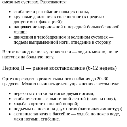
смежных суставах. Разрешаются:
сгибание и разгибание пальцев стопы;
круговые движения в голеностопе (в пределах
допустимых фиксацией);
напряжение икроножной и передней большеберцовой
мышц;
движения в тазобедренном и коленном суставах —
подъем выпрямленной ноги, отведение в сторону.
В этот период используют костыли — ходить можно, но не
наступая на больную ногу.
Период II — раннее восстановление (6-12 недель)
Ортез переводят в режим тыльного сгибания до 20–30
градусов. Можно начинать делать упражнения с весом тела:
перекаты с пятки на носок двумя ногами;
сгибание стопы с эластичной лентой (сидя на полу);
ходьба в ортезе с полной опорой;
подъемы на носки на двух ногах (частичная амплитуда).
активные занятия в бассейне — ходьба по пояс в воде,
махи ногами, сгибание.