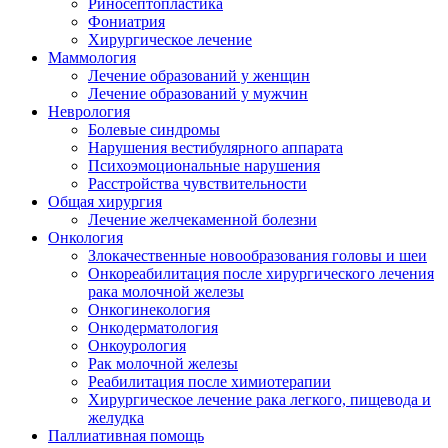
Риносептопластика
Фониатрия
Хирургическое лечение
Маммология
Лечение образований у женщин
Лечение образований у мужчин
Неврология
Болевые синдромы
Нарушения вестибулярного аппарата
Психоэмоциональные нарушения
Расстройства чувствительности
Общая хирургия
Лечение желчекаменной болезни
Онкология
Злокачественные новообразования головы и шеи
Онкореабилитация после хирургического лечения
рака молочной железы
Онкогинекология
Онкодерматология
Онкоурология
Рак молочной железы
Реабилитация после химиотерапии
Хирургическое лечение рака легкого, пищевода и
желудка
Паллиативная помощь