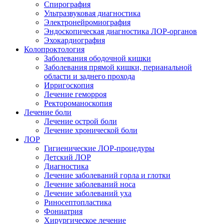
Спирография
Ультразвуковая диагностика
Электронейромиография
Эндоскопическая диагностика ЛОР-органов
Эхокардиография
Колопроктология
Заболевания ободочной кишки
Заболевания прямой кишки, перианальной
области и заднего прохода
Ирригоскопия
Лечение геморроя
Ректороманоскопия
Лечение боли
Лечение острой боли
Лечение хронической боли
ЛОР
Гигиенические ЛОР-процедуры
Детский ЛОР
Диагностика
Лечение заболеваний горла и глотки
Лечение заболеваний носа
Лечение заболеваний уха
Риносептопластика
Фониатрия
Хирургическое лечение