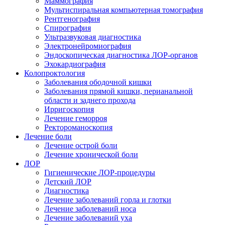
Маммография
Мультиспиральная компьютерная томография
Рентгенография
Спирография
Ультразвуковая диагностика
Электронейромиография
Эндоскопическая диагностика ЛОР-органов
Эхокардиография
Колопроктология
Заболевания ободочной кишки
Заболевания прямой кишки, перианальной
области и заднего прохода
Ирригоскопия
Лечение геморроя
Ректороманоскопия
Лечение боли
Лечение острой боли
Лечение хронической боли
ЛОР
Гигиенические ЛОР-процедуры
Детский ЛОР
Диагностика
Лечение заболеваний горла и глотки
Лечение заболеваний носа
Лечение заболеваний уха