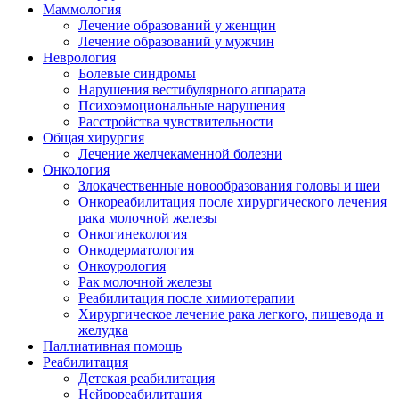
Маммология
Лечение образований у женщин
Лечение образований у мужчин
Неврология
Болевые синдромы
Нарушения вестибулярного аппарата
Психоэмоциональные нарушения
Расстройства чувствительности
Общая хирургия
Лечение желчекаменной болезни
Онкология
Злокачественные новообразования головы и шеи
Онкореабилитация после хирургического лечения
рака молочной железы
Онкогинекология
Онкодерматология
Онкоурология
Рак молочной железы
Реабилитация после химиотерапии
Хирургическое лечение рака легкого, пищевода и
желудка
Паллиативная помощь
Реабилитация
Детская реабилитация
Нейрореабилитация