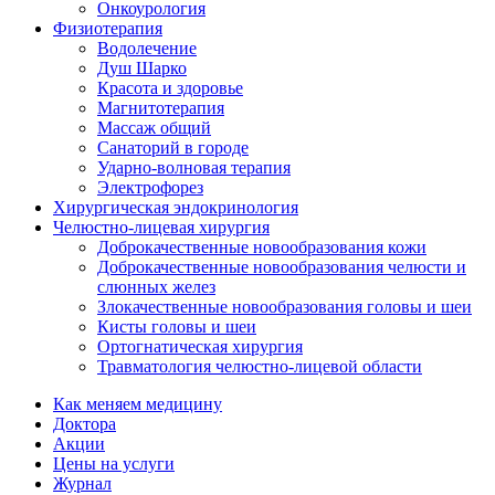
Онкоурология
Физиотерапия
Водолечение
Душ Шарко
Красота и здоровье
Магнитотерапия
Массаж общий
Санаторий в городе
Ударно-волновая терапия
Электрофорез
Хирургическая эндокринология
Челюстно-лицевая хирургия
Доброкачественные новообразования кожи
Доброкачественные новообразования челюсти и
слюнных желез
Злокачественные новообразования головы и шеи
Кисты головы и шеи
Ортогнатическая хирургия
Травматология челюстно-лицевой области
Как меняем медицину
Доктора
Акции
Цены на услуги
Журнал