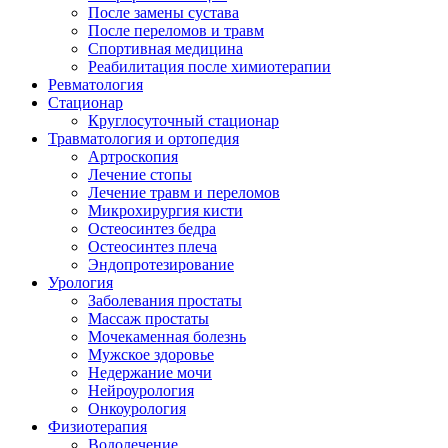
После замены сустава
После переломов и травм
Спортивная медицина
Реабилитация после химиотерапии
Ревматология
Стационар
Круглосуточный стационар
Травматология и ортопедия
Aртроскопия
Лечение стопы
Лечение травм и переломов
Микрохирургия кисти
Остеосинтез бедра
Остеосинтез плеча
Эндопротезирование
Урология
Заболевания простаты
Массаж простаты
Мочекаменная болезнь
Мужское здоровье
Недержание мочи
Нейроурология
Онкоурология
Физиотерапия
Водолечение