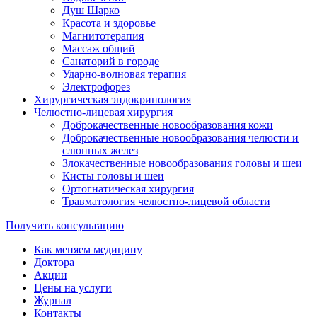
Душ Шарко
Красота и здоровье
Магнитотерапия
Массаж общий
Санаторий в городе
Ударно-волновая терапия
Электрофорез
Хирургическая эндокринология
Челюстно-лицевая хирургия
Доброкачественные новообразования кожи
Доброкачественные новообразования челюсти и
слюнных желез
Злокачественные новообразования головы и шеи
Кисты головы и шеи
Ортогнатическая хирургия
Травматология челюстно-лицевой области
Получить консультацию
Как меняем медицину
Доктора
Акции
Цены на услуги
Журнал
Контакты