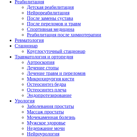
Реабилитация
Детская реабилитация
Нейрореабилитация
После замены сустава
После переломов и травм
Спортивная медицина
Реабилитация после химиотерапии
Ревматология
Стационар
Круглосуточный стационар
Травматология и ортопедия
Aртроскопия
Лечение стопы
Лечение травм и переломов
Микрохирургия кисти
Остеосинтез бедра
Остеосинтез плеча
Эндопротезирование
Урология
Заболевания простаты
Массаж простаты
Мочекаменная болезнь
Мужское здоровье
Недержание мочи
Нейроурология